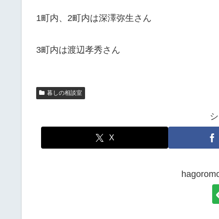
1町内、2町内は深澤弥生さん
3町内は渡辺孝秀さん
暮しの相談室
シ
X
hagor