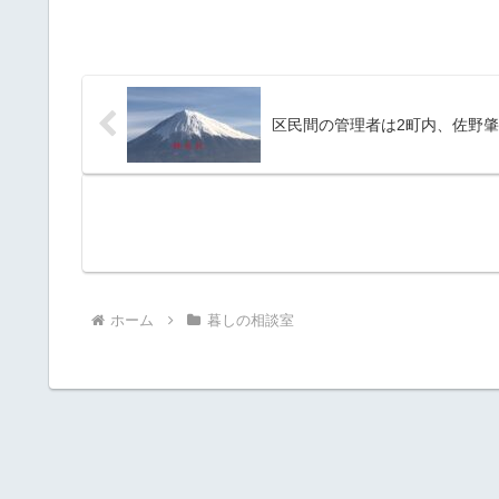
区民間の管理者は2町内、佐野
ホーム
暮しの相談室