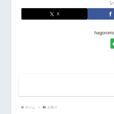
シ
X
hagor
ホーム
お祭り