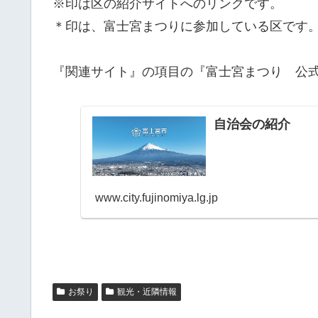
※印は区の紹介サイトへのリンクです。
＊印は、富士宮まつりに参加している区です
『関連サイト』の項目の『富士宮まつり 公
自治会の紹介
www.city.fujinomiya.lg.jp
お祭り
観光・近隣情報